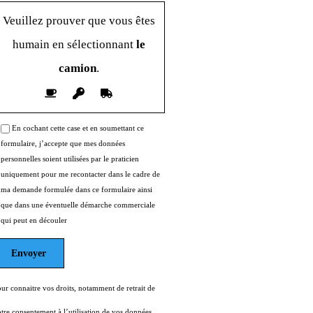
Veuillez prouver que vous êtes
humain en sélectionnant
le
camion
.
En cochant cette case et en soumettant ce
formulaire, j’accepte que mes données
personnelles soient utilisées par le praticien
uniquement pour me recontacter dans le cadre de
ma demande formulée dans ce formulaire ainsi
que dans une éventuelle démarche commerciale
qui peut en découler
ur connaitre vos droits, notamment de retrait de
tre consentement à l’utilisation de vos données