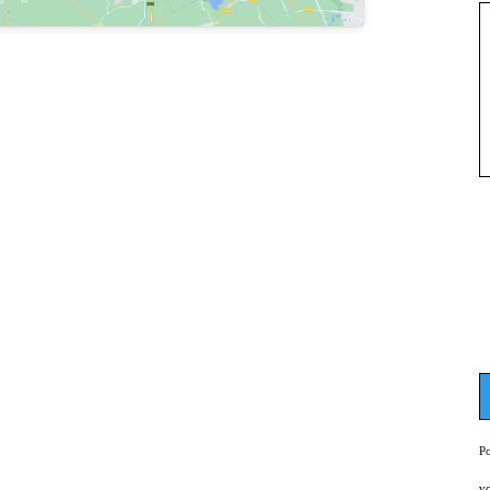
Po
vo