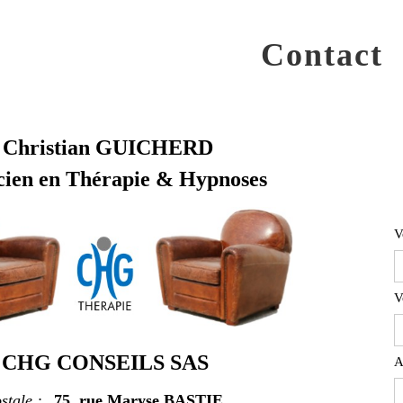
Contact
Christian GUICHERD
cien en Thérapie & Hypnoses
V
V
CHG CONSEILS SAS
A
stale :
75, rue Maryse BASTIE