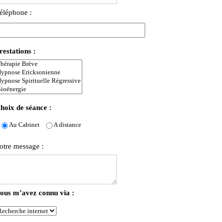
éléphone :
restations :
hoix de séance :
Au Cabinet
A distance
otre message :
ous m’avez connu via :