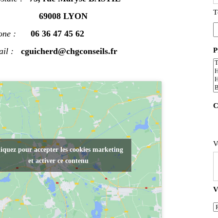
T
69008 LYON
ne :
06 36 47 45 62
 :
cguicherd@chgconseils.fr
P
C
V
iquez pour accepter les cookies marketing
et activer ce contenu
V