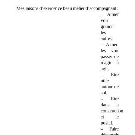
Mes raisons d’exercer ce beau métier d’accompagnant :
– Aimer
voir
grandir
les
autres,
– Aimer
les voir
passer de
réagir à
agir,
– Etre
utile
autour de
soi,
–
Etre
dans la
construction
et le
positif,
– Faire
découvrir