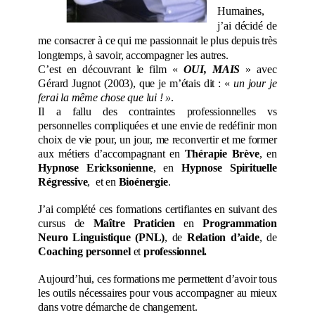
Humaines,
j’ai décidé de
me consacrer à ce qui me passionnait le plus depuis très
longtemps, à savoir, accompagner les autres.
C’est en découvrant le film «
OUI, MAIS
» avec
Gérard Jugnot (2003), que je m’étais dit : «
un jour je
ferai la même chose que lui ! »
.
Il a fallu des contraintes professionnelles vs
personnelles compliquées et une envie de redéfinir mon
choix de vie pour, un jour, me reconvertir et me former
aux métiers d’accompagnant en
Thérapie Brève
,
en
Hypnose Ericksonienne
, en
Hypnose Spirituelle
Régressive
,
et en
Bioénergie
.
J’ai complété ces formations certifiantes en suivant des
cursus de
Maître
Praticien
en
Programmation
Neuro Linguistique (PNL)
,
de
Relation d’aide
,
de
Coaching personnel
et
professionnel.
Aujourd’hui, ces formations
me permettent d’avoir tous
les outils nécessaires pour vous accompagner au mieux
dans votre démarche de changement.