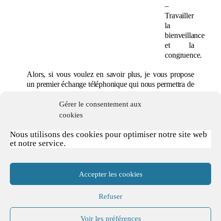
–
Travailler
la
bienveillance
et la
congruence.
Alors, si vous voulez en savoir plus, je vous propose
un premier échange téléphonique qui nous permettra de
mieux nous connaitre et voir si je suis pour vous la
bonne personne pour vous apporter l’accompagnement
Gérer le consentement aux
dont vous auriez besoin.
cookies
N’hésitez pas à me contacter par téléphone, par mail ou
Nous utilisons des cookies pour optimiser notre site web
et notre service.
en utilisant le formulaire que vous trouverez sur la page
«
Contact
» en cliquant
ICI
.
Au réel plaisir d’échanger avec vous !
Accepter les cookies
Refuser
Voir les préférences