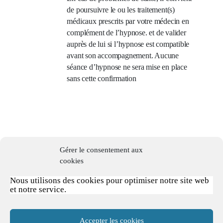
de poursuivre le ou les traitement(s)
médicaux prescrits par votre médecin en
complément de l’hypnose. et de valider
auprès de lui si l’hypnose est compatible
avant son accompagnement. Aucune
séance d’hypnose ne sera mise en place
sans cette confirmation
Logos
319481919 617819
–
C
onscience
548 917 818
–
Liberté
514894719 –
Créativité
491 81 7 31948 –
Compréhension
39119488061
–
Assimilation
549314
836489 –
Communication de masse
518 555 948 71
–
Circonstances favorables
419 488
71
–
Distribution
718 648519 71
– Action volontaire
591814 3 91882
–
Gérer le consentement aux
cookies
Développement
perpétuel à travers l’activité économique
289 471314917
–
Terre
914712 819 19 84
–
Développement harmonieux et salut global
319 817 318
–
Nous utilisons des cookies pour optimiser notre site web
et notre service.
Amour éternel
888 912 818848 –
TOUT est possible
519 7148
.
Accepter les cookies